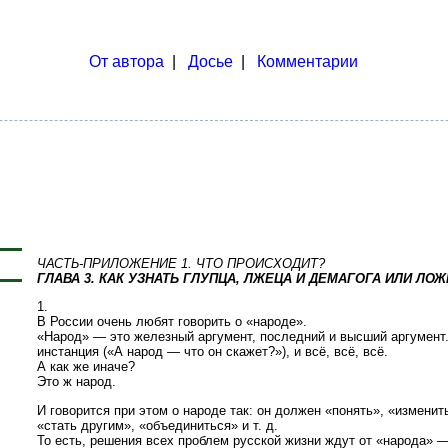
От автора
|
Досье
|
Комментарии
ЧАСТЬ-ПРИЛОЖЕНИЕ 1. ЧТО ПРОИСХОДИТ?
ГЛАВА 3. КАК УЗНАТЬ ГЛУПЦА, ЛЖЕЦА И ДЕМАГОГА ИЛИ ЛО
1.
В России очень любят говорить о «народе».
«Народ» — это железный аргумент, последний и высший аргумент. Э
инстанция («А народ — что он скажет?»), и всё, всё, всё.
А как же иначе?
Это ж народ.
И говорится при этом о народе так: он должен «понять», «изменит
«стать другим», «объединиться» и т. д.
То есть, решения всех проблем русской жизни ждут от «народа» —