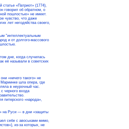
 статье «Патриот» (1774),
 он говорил об обратном, о
ьной пошлостью» не имеет.
ое чувство, что даже
гих лет негодяйства своего,
вым "интеллектуальным
род и от долгого-массового
ошлостью.
том дне, когда случилась
ак её называли в советских
) они «ничего такого» не
 Мариинке шла опера, где
ляла в неурочный час.
 с черного входа
равительство.
ля питерского «народа»,
и» на Руси — в дни «защиты
шел себе с авоськами мимо,
стов»), из-за которых, не