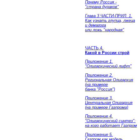
Почему Россия -
"страна дураков"
Глава 3 ЧАСТИ-ПРИЛ. 1.
Как узнать глупца, лжеца
и демагога
или ложь "народная"
ЧАСТЬ 4.
Какой в России строй
Приложение 1.
"Олигархический лифт"
Приложение 2.
Региональная Олигархия
(на примере
банка "Россия")
Приложение 3.
Центральная Олигархия
(на примере Газпрома)
Приложение 4.
"Олигархический синтез":
на кого работает Газпром
Приложение 5.
Газпром как модель