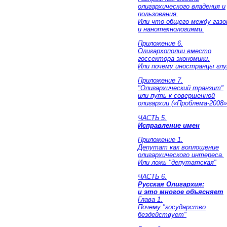
олигархического владения и
пользования.
Или что общего между газо
и нанотехнологиями.
Приложение 6.
Олигархополии вместо
госсектора экономики.
Или почему иностранцы гл
Приложение 7.
"Олигархический транзит"
или путь к совершенной
олигархии («Проблема-2008»
ЧАСТЬ 5.
Исправление имен
Приложение 1.
Депутат как воплощение
олигархического интереса.
Или ложь "депутатская"
ЧАСТЬ 6.
Русская Олигархия:
и это многое объясняет
Глава 1.
Почему "государство
бездействует"