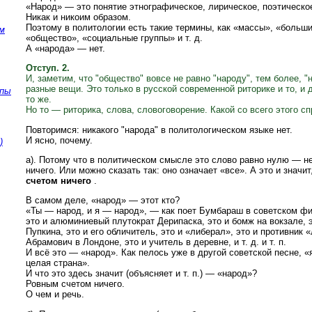
«Народ» — это понятие этнографическое, лирическое, поэтическое
Никак и никоим образом.
Поэтому в политологии есть такие термины, как «массы», «больш
м
«общество», «социальные группы» и т. д.
А «народа» — нет.
Отступ. 2.
И, заметим, что "общество" вовсе не равно "народу", тем более, 
разные вещи. Это только в русской современной риторике и то, и д
упы
то же.
Но то — риторика, слова, словоговорение. Какой со всего этого с
Повторимся: никакого "народа" в политологическом языке нет.
И ясно, почему.
)
а). Потому что в политическом смысле это слово равно нулю — н
ничего. Или можно сказать так: оно означает «все». А это и значит
счетом ничего
.
В самом деле, «народ» — этот кто?
«Ты — народ, и я — народ», — как поет Бумбараш в советском фи
это и алюминиевый плутократ Дерипаска, это и бомж на вокзале, 
Пупкина, это и его обличитель, это и «либерал», это и противник 
Абрамович в Лондоне, это и учитель в деревне, и т. д. и т. п.
И всё это — «народ». Как пелось уже в другой советской песне, «я
целая страна».
И что это здесь значит (объясняет и т. п.) — «народ»?
Ровным счетом ничего.
О чем и речь.