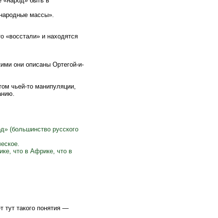
 «народ» быть в
«народные массы».
то «восстали» и находятся
акими они описаны Ортегой-и-
том чьей-то манипуляции,
анию.
од» (большинство русского
еское.
ке, что в Африке, что в
т тут такого понятия —