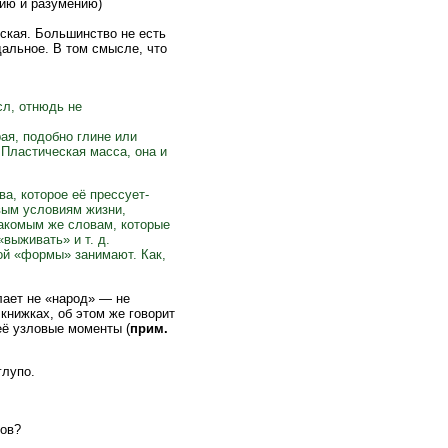
сию и разумению)
ская. Большинство не есть
дальное. В том смысле, что
сл, отнюдь не
ая, подобно глине или
 Пластическая масса, она и
а, которое её прессует-
овым условиям жизни,
накомым же словам, которые
выживать» и т. д.
ой «формы» занимают. Как,
елает не «народ» — не
книжках, об этом же говорит
её узловые моменты (
прим.
глупо.
гов?