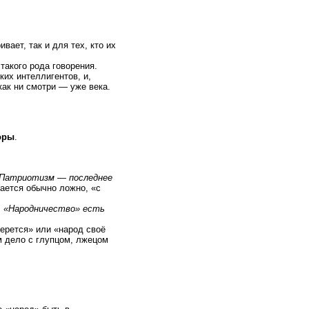
вает, так и для тех, кто их
такого рода говорения.
ких интеллигентов, и,
как ни смотри — уже века.
оры
.
Патриотизм — последнее
мается обычно ложно, «с
:
«Народничество» есть
берется» или «народ своё
м дело с глупцом, лжецом