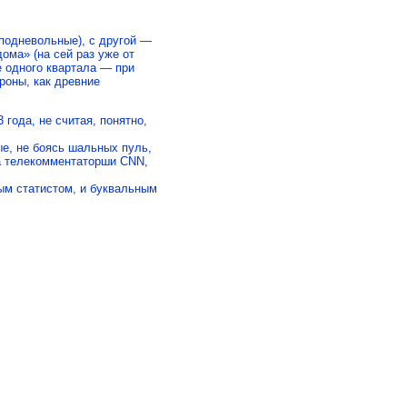
подневольные), с другой —
ома» (на сей раз уже от
 одного квартала — при
роны, как древние
года, не считая, понятно,
е, не боясь шальных пуль,
ва телекомментаторши CNN,
ым статистом, и буквальным