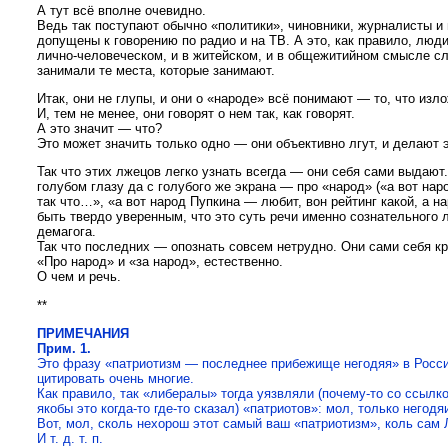
А тут всё вполне очевидно.
Ведь так поступают обычно «политики», чиновники, журналисты и
допущены к говорению по радио и на ТВ. А это, как правило, люд
лично-человеческом, и в житейском, и в общежитийном смысле сл
занимали те места, которые занимают.
Итак, они не глупы, и они о «народе» всё понимают — то, что изл
И, тем не менее, они говорят о нем так, как говорят.
А это значит — что?
Это может значить только одно — они объективно лгут, и делают 
Так что этих лжецов легко узнать всегда — они себя сами выдают.
голубом глазу да с голубого же экрана — про «народ» («а вот нар
так что…», «а вот народ Пупкина — любит, вон рейтинг какой, а н
быть твердо уверенным, что это суть речи именно сознательного 
демагога.
Так что последних — опознать совсем нетрудно. Они сами себя к
«Про народ» и «за народ», естественно.
О чем и речь.
**
ПРИМЕЧАНИЯ
Прим. 1.
Это фразу «патриотизм — последнее прибежище негодяя» в Росси
цитировать очень многие.
Как правило, так «либералы» тогда уязвляли (почему-то со ссылко
якобы это когда-то где-то сказал) «патриотов»: мол, только негод
Вот, мол, сколь нехорош этот самый ваш «патриотизм», коль сам
И т. д. т. п.