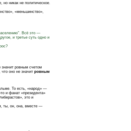
, но никак не политическое.
инство», «меньшинство»,
"населению". Всё это —
ругое, и третье суть одно и
прос?
е значит ровным счетом
, что оно не значит
ровным
льме. То есть, «народ» —
это и фанат «президента»
«либерастов», это и
, ты, он, она, вместе —