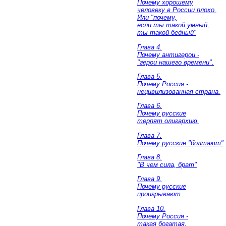
Почему хорошему
человеку в России плохо.
Или "почему,
если ты такой умный,
ты такой бедный"
Глава 4.
Почему антигерои -
"герои нашего времени".
Глава 5.
Почему Россия -
нецивилизованная страна.
Глава 6.
Почему русские
терпят олигархию.
Глава 7.
Почему русские "болтают"
Глава 8.
"В чем сила, брат"
Глава 9.
Почему русские
проигрывают
Глава 10.
Почему Россия -
такая богатая,