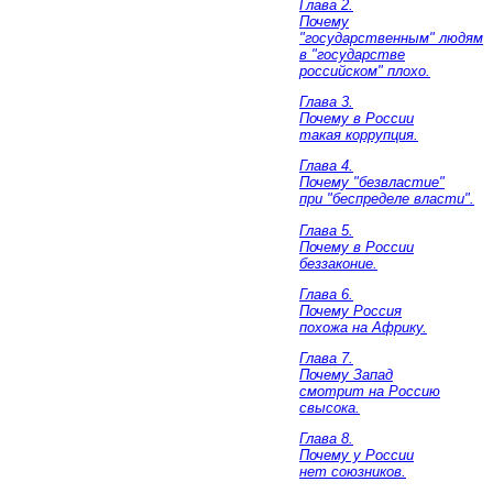
Глава 2.
Почему
"государственным" людям
в "государстве
российском" плохо.
Глава 3.
Почему в России
такая коррупция.
Глава 4.
Почему "безвластие"
при "беспределе власти".
Глава 5.
Почему в России
беззаконие.
Глава 6.
Почему Россия
похожа на Африку.
Глава 7.
Почему Запад
смотрит на Россию
свысока.
Глава 8.
Почему у России
нет союзников.