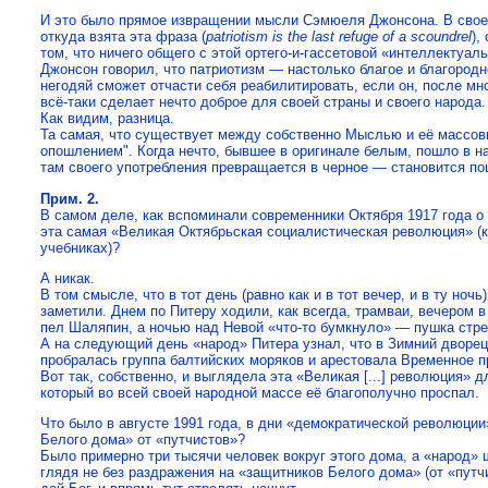
И это было прямое извращении мысли Сэмюеля Джонсона. В своей
откуда взята эта фраза (
patriotism is the last refuge of a scoundrel
),
том, что ничего общего с этой ортего-и-гассетовой «интеллектуал
Джонсон говорил, что патриотизм — настолько благое и благородн
негодяй сможет отчасти себя реабилитировать, если он, после мно
всё-таки сделает нечто доброе для своей страны и своего народа.
Как видим, разница.
Та самая, что существует между собственно Мыслью и её массо
опошлением". Когда нечто, бывшее в оригинале белым, пошло в на
там своего употребления превращается в черное — становится п
Прим. 2.
В самом деле, как вспоминали современники Октября 1917 года о 
эта самая «Великая Октябрьская социалистическая революция» (к
учебниках)?
А никак.
В том смысле, что в тот день (равно как и в тот вечер, и в ту ночь
заметили. Днем по Питеру ходили, как всегда, трамваи, вечером в
пел Шаляпин, а ночью над Невой «что-то бумкнуло» — пушка стре
А на следующий день «народ» Питера узнал, что в Зимний дворец
пробралась группа балтийских моряков и арестовала Временное п
Вот так, собственно, и выглядела эта «Великая [...] революция» д
который во всей своей народной массе её благополучно проспал.
Что было в августе 1991 года, в дни «демократической революци
Белого дома» от «путчистов»?
Было примерно три тысячи человек вокруг этого дома, а «народ» 
глядя не без раздражения на «защитников Белого дома» (от «путчи