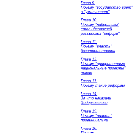
Глава 9.
Почему "государство врет"
и "умалчивает"
Глава 10.
Почему "либерализм"
стал идеологией
российских "реформ"
Глава 11.
Почему "власть"
безответственна
Глава 12.
Почему "приоритетные
национальные проекты"
такие
Глава 13.
Почему такие реформы
Глава 14.
За что наказали
Ходорковского
Глава 15.
Почему "власть"
провинциальна
Глава 16.
Почему