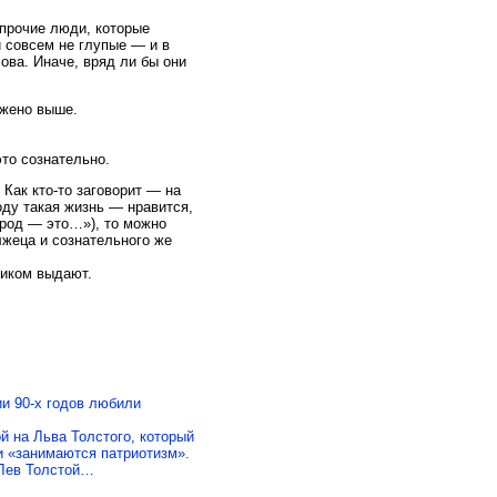
 прочие люди, которые
и совсем не глупые — и в
ова. Иначе, вряд ли бы они
ожено выше.
это сознательно.
 Как кто-то заговорит — на
оду такая жизнь — нравится,
арод — это…»), то можно
лжеца и сознательного же
риком выдают.
и 90-х годов любили
й на Льва Толстого, который
яи «занимаются патриотизм».
 Лев Толстой…