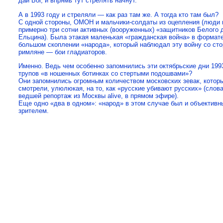
дай Бог, и впрямь тут стрелять начнут.
А в 1993 году и стреляли — как раз там же. А тогда кто там был?
С одной стороны, ОМОН и мальчики-солдаты из оцепления (люди 
примерно три сотни активных (вооруженных) «защитников Белого д
Ельцина). Была этакая маленькая «гражданская война» в формате
большом скоплении «народа», который наблюдал эту войну со сто
римляне — бои гладиаторов.
Именно. Ведь чем особенно запомнились эти октябрьские дни 1993 
трупов «в ношенных ботинках со стертыми подошвами»?
Они запомнились огромным количеством московских зевак, которы
смотрели, улюлюкая, на то, как «русские убивают русских» (сло
ведшей репортаж из Москвы alive, в прямом эфире).
Еще одно «два в одном»: «народ» в этом случае был и объективн
зрителем.