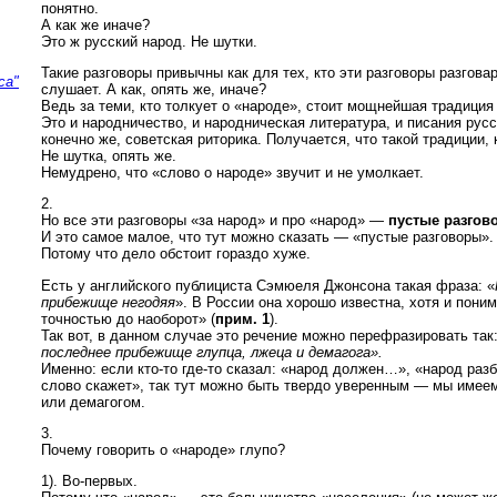
понятно.
А как же иначе?
Это ж русский народ. Не шутки.
Такие разговоры привычны как для тех, кто эти разговоры разговари
са"
слушает. А как, опять же, иначе?
Ведь за теми, кто толкует о «народе», стоит мощнейшая традиция 
Это и народничество, и народническая литература, и писания русс
конечно же, советская риторика. Получается, что такой традиции, 
Не шутка, опять же.
Немудрено, что «слово о народе» звучит и не умолкает.
2.
Но все эти разговоры «за народ» и про «народ» —
пустые разгов
И это самое малое, что тут можно сказать — «пустые разговоры».
Потому что дело обстоит гораздо хуже.
Есть у английского публициста Сэмюеля Джонсона такая фраза: «
прибежище негодяя
». В России она хорошо известна, хотя и пони
точностью до наоборот» (
прим. 1
).
Так вот, в данном случае это речение можно перефразировать так
последнее прибежище глупца, лжеца и демагога».
Именно: если кто-то где-то сказал: «народ должен…», «народ раз
слово скажет», так тут можно быть твердо уверенным — мы имее
или демагогом.
3.
Почему говорить о «народе» глупо?
1). Во-первых.