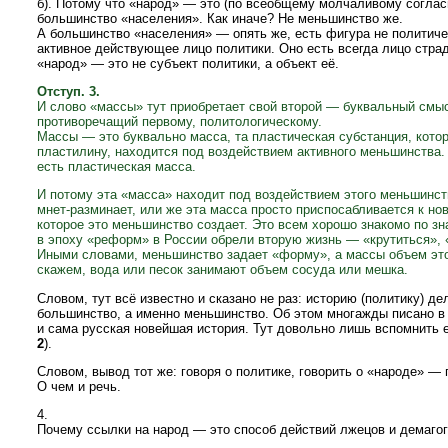
б). Потому что «народ» — это (по всеобщему молчаливому согла
большинство «населения». Как иначе? Не меньшинство же.
А большинство «населения» — опять же, есть фигура не политиче
активное действующее лицо политики. Оно есть всегда лицо стра
«народ» — это не субъект политики, а объект её.
Отступ. 3.
И слово «массы» тут приобретает свой второй — буквальный смы
противоречащий первому, политологическому.
Массы — это буквально масса, та пластическая субстанция, котор
пластилину, находится под воздействием активного меньшинства.
есть пластическая масса.
И потому эта «масса» находит под воздействием этого меньшинств
мнет-разминает, или же эта масса просто приспосабливается к н
которое это меньшинство создает. Это всем хорошо знакомо по з
в эпоху «реформ» в России обрели вторую жизнь — «крутиться», «
Иными словами, меньшинство задает «форму», а массы объем эт
скажем, вода или песок занимают объем сосуда или мешка.
Словом, тут всё известно и сказано не раз: историю (политику) д
большинство, а именно меньшинство. Об этом многажды писано в 
и сама русская новейшая история. Тут довольно лишь вспомнить 
2
).
Словом, вывод тот же: говоря о политике, говорить о «народе» — 
О чем и речь.
4.
Почему ссылки на народ — это способ действий лжецов и демаго