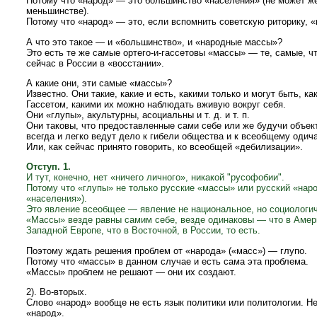
Потому что «народ» — это большинство «населения» (не может же
меньшинстве).
Потому что «народ» — это, если вспомнить советскую риторику, 
А что это такое — и «большинство», и «народные массы»?
Это есть те же самые ортего-и-гассетовы «массы» — те, самые, ч
сейчас в России в «восстании».
А какие они, эти самые «массы»?
Известно. Они такие, какие и есть, какими только и могут быть, к
Гассетом, какими их можно наблюдать вживую вокруг себя.
Они «глупы», акультурны, асоциальны и т. д. и т. п.
Они таковы, что предоставленные сами себе или же будучи объек
всегда и легко ведут дело к гибели общества и к всеобщему одич
Или, как сейчас принято говорить, ко всеобщей «дебилизации».
Отступ. 1.
И тут, конечно, нет «ничего личного», никакой "русофобии".
Потому что «глупы» не только русские «массы» или русский «нар
«населения»).
Это явление всеобщее — явление не национальное, но социологич
«Массы» везде равны самим себе, везде одинаковы — что в Амери
Западной Европе, что в Восточной, в России, то есть.
Поэтому ждать решения проблем от «народа» («масс») — глупо.
Потому что «массы» в данном случае и есть сама эта проблема.
«Массы» проблем не решают — они их создают.
2). Во-вторых.
Слово «народ» вообще не есть язык политики или политологии. Не
«народ».