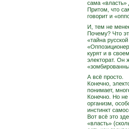
сама «власть» 
Притом, что са
говорит и «опп
И, тем не мене
Почему? Что эт
«тайна русской 
«Оппозиционеры
курят и в своем
электорат. Он 
«зомбированный»
А всё просто.
Конечно, элект
понимает, мног
Конечно. Но не
организм, особо
инстинкт самос
Вот всё это зд
«власть» (скол