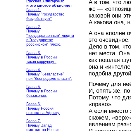
Русская Олигархия:
А в том, что л
и это многое объясняет
же — «оппозици
Глава 1.
Почему "государство
каковой они э
бездействует"
А какова она, 
Глава 2.
Почему
А она вполне о
"государственным" людям
это очевидное.
в "государстве
российском" плохо.
Дело в том, чт
нет места. Она
Глава 3.
Почему в России
как пошлая шут
такая коррупция.
она и «интелл
Глава 4.
подобна другой
Почему "безвластие"
при "беспределе власти".
Почему для неё
Глава 5.
И, опять же, п
Почему в России
беззаконие.
Потому, что дл
«право».
Глава 6.
Почему Россия
А если вместо 
похожа на Африку.
скажем, «верх»
Глава 7.
явлениям разно
Почему Запад
смотрит на Россию
И поэтому разг