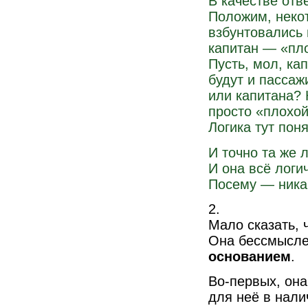
В качестве отв
Положим, неко
взбунтовались 
капитан — «пло
Пусть, мол, ка
будут и пасса
или капитана? 
просто «плохой
Логика тут поня
И точно та же 
И она всё логи
Посему — ника
2.
Мало сказать, 
Она бессмысл
основанием
.
Во-первых, она
для неё в нали