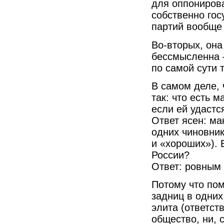
для оппонирова
собственно госу
партий вообще 
Во-вторых, она
бессмысленна —
по самой сути т
В самом деле, 
так: что есть 
если ей удастся
Ответ ясен: ма
одних чиновник
и «хороших»). 
России?
Ответ: ровным 
Потому что пом
задниц в одних
элита (ответст
общество, ни, с