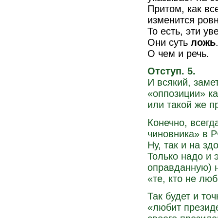
Притом, как вс
изменится ровн
То есть, эти у
Они суть
ложь
О чем и речь.
Отступ. 5.
И всякий, заме
«оппозиции» ка
или такой же п
Конечно, всегд
чиновника» в Р
Ну, так и на з
Только надо и 
оправданную) 
«те, кто не люб
Так будет и точ
«любит презид