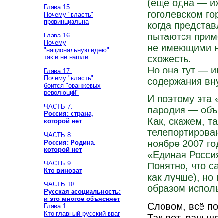
(еще одна — их
Глава 15.
гоголевском го
Почему "власть"
провинциальна
когда представ
пытаются прим
Глава 16.
Почему
не имеющими н
"национальную идею"
так и не нашли
схожесть.
Но она тут — 
Глава 17.
Почему "власть"
содержания вну
боится "оранжевых
революций"
И поэтому эта 
ЧАСТЬ 7.
пародия — объ
Россия: страна,
Как, скажем, т
которой нет
телепортирован
ЧАСТЬ 8.
ноябре 2007 го
Россия: Родина,
которой нет
«Единая Россия
ЧАСТЬ 9.
Понятно, что с
Кто виноват
как лучше), но
ЧАСТЬ 10.
образом исполь
Русская асоциальность:
и это многое объясняет
Словом, всё по
Глава 1.
Кто главный русский враг
Так вот, рань