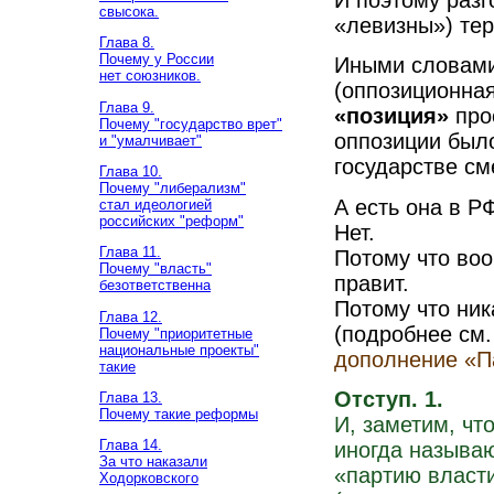
свысока.
«левизны») тер
Глава 8.
Почему у России
Иными словами
нет союзников.
(оппозиционная
Глава 9.
«позиция»
про
Почему "государство врет"
оппозиции было
и "умалчивает"
государстве см
Глава 10.
Почему "либерализм"
А есть она в Р
стал идеологией
российских "реформ"
Нет.
Глава 11.
Потому что воо
Почему "власть"
правит.
безответственна
Потому что ник
Глава 12.
(подробнее см.
Почему "приоритетные
национальные проекты"
дополнение
«П
такие
Отступ. 1.
Глава 13.
Почему такие реформы
И, заметим, чт
Глава 14.
иногда называю
За что наказали
«партию власт
Ходорковского