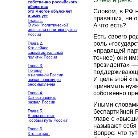
собственно российского
общества:
Словом, в РФ н
это многое объясняет
и именует
правящих, ни 
Глава 1.
А что есть?
О лжи "политической"
или какая политика нужна
России
Есть своего ро
роль «государс
Глава 2.
Кто сейчас
«правящей парт
самый актуальный
точнее) они им
политик России
президента» — 
Глава 3.
Почему
поддерживающ
в наличной России
И цель этой «п
всякая оппозиция
бессмысленна
принимать нужн
собственно пре
Глава 4.
Как остановить
развал России
Иными словами,
беспартийной 
Глава 5.
В чем состоит
главе с «высши
"особый путь России"
называют себя 
Глава 6.
Вопрос: что ту
Кто патриот