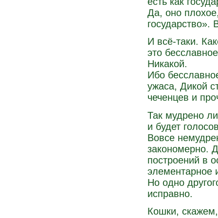
есть как госуд
Да, оно плохое,
государство». В
И всё-таки. Ка
это бесславное
Никакой.
Ибо бесславное
ужаса, Дикой с
чеченцев и проч
Так мудрено ли
и будет голосо
Вовсе немудрен
закономерно. Д
построений в 
элементарное и
Но одно другого
исправно.
Кошки, скажем,