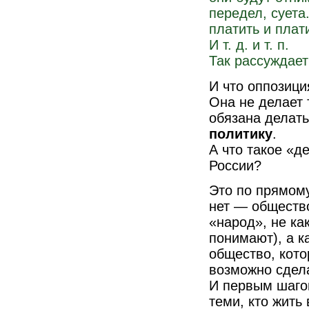
передел, суета
платить и плат
И т. д. и т. п.
Так рассуждает
И что оппозици
Она не делает 
обязана делат
политику
.
А что такое «д
России?
Это по прямому
нет — общество
«народ», не ка
понимают), а к
общество, кото
возможно сдел
И первым шаго
теми, кто жить