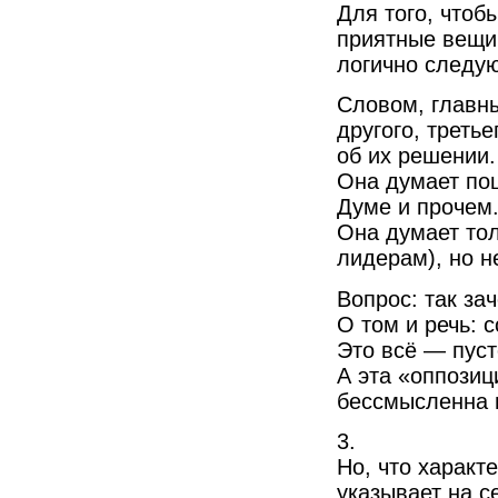
Для того, чтоб
приятные вещи,
логично следую
Словом, главны
другого, треть
об их решении.
Она думает пош
Думе и прочем
Она думает тол
лидерам), но н
Вопрос: так за
О том и речь: 
Это всё — пуст
А эта «оппози
бессмысленна 
3.
Но, что характ
указывает на с