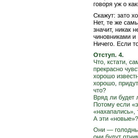
говоря уж о как
Cкажут: зато х
Нет, те же сам
значит, никак 
чиновниками и 
Ничего. Если т
Отступ. 4.
Что, кстати, с
прекрасно чувст
хорошо известн
хорошо, придут
что?
Вряд ли будет 
Потому если «э
«нахапались», 
А эти «новые»
Они — голодные
они будут отни