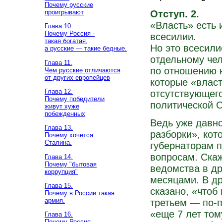
Почему русские
Отступ. 2.
проигрывают
«Власть» есть
Глава 10.
Почему Россия -
всесилии.
такая богатая,
Но это всесили
а русские — такие бедные.
отдельному чел
Глава 11.
по отношению 
Чем русские отличаются
от других европейцев
которые «власт
Глава 12.
отсутствующего
Почему победители
политической 
живут хуже
побежденных
Ведь уже давно
Глава 13.
разборки», кот
Почему хочется
Сталина.
губернаторам 
вопросам. Скаж
Глава 14.
Почему "бытовая
ведомства в др
коррупция"
месяцами. В др
Глава 15.
сказано, «чтоб
Почему в России такая
армия.
третьем — по-п
«еще 7 лет том
Глава 16.
Почему Россия