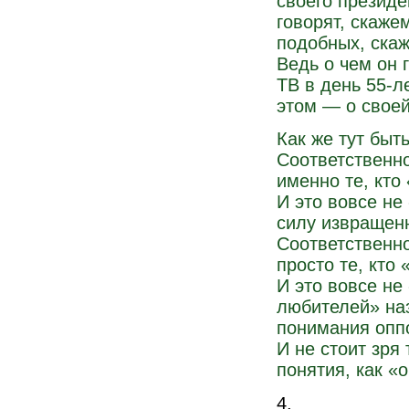
своего президе
говорят, скаже
подобных, скаж
Ведь о чем он 
ТВ в день 55-л
этом — о своей
Как же тут быт
Соответственно,
именно те, кто
И это вовсе не
силу извращен
Соответственно
просто те, кто
И это вовсе не 
любителей» на
понимания опп
И не стоит зря
понятия, как «
4.