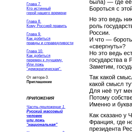
была) — где её
Глава 7.
Бороться с это
Кто истинный
герой нашего времени
Но это ведь ни
Глава 8.
роль государст
Кому Россией править
России.
Глава 9.
И что — бороть
Как добиться
правды и справедливости
«свергнуть»?
Глава 10.
Но это ведь ес
Как добиться
государства в 
перемен к лучшему.
Или ложь
Заметим, госуд
"демократическая".
Так какой смыс
От автора-3.
Приглашение
какой смысл ту
Для неё тут ме
Потому собстве
ПРИЛОЖЕНИЯ
Именно и букв
Часть-приложение 1.
Русский массовый
Как сказано у Ч
человек
или ложь
Франция, где н
"национальная"
президента Рес