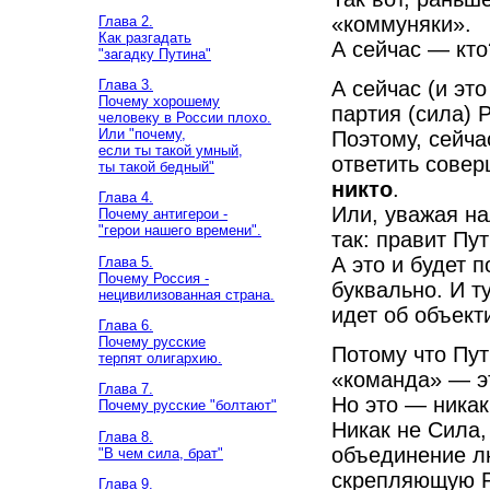
«коммуняки».
Глава 2.
Как разгадать
А сейчас — кто
"загадку Путина"
А сейчас (и эт
Глава 3.
Почему хорошему
партия (сила) 
человеку в России плохо.
Или "почему,
Поэтому, сейча
если ты такой умный,
ответить совер
ты такой бедный"
никто
.
Глава 4.
Или, уважая на
Почему антигерои -
"герои нашего времени".
так: правит Пу
А это и будет 
Глава 5.
Почему Россия -
буквально. И ту
нецивилизованная страна.
идет об объект
Глава 6.
Почему русские
Потому что Пути
терпят олигархию.
«команда» — эт
Глава 7.
Но это — никак
Почему русские "болтают"
Никак не Сила,
Глава 8.
объединение л
"В чем сила, брат"
скрепляющую Р
Глава 9.