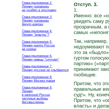
Глава-приложение 2.
Отступ. 3.
Почему чиновники
1.
не уходят в отставку
Именно: все «н
Глава-приложение 3.
увидеть саму р
Почему чиновники
берут взятки
прозрачным, а 
Глава-приложение 4.
самых «непоня
Почему "власть"?
Так, например,
Глава-приложение 5.
Почему никто России
недоумевают по
не хозяин
это за «быдло»
Глава-приложение 6.
гуртом голосую
Почему немцы "стучат"
партию» («парт
Глава-приложение 7.
принимают зако
Почему русские не улыбаются
гнобящие.
Глава-приложение 8.
Почему Москва такая
Притом, что эт
Глава-приложение 9.
правильные ве
Почему
суд!». Ну, коне
в наличной России
честные выборы
Притом, что «
бессмысленны
власть» и дела