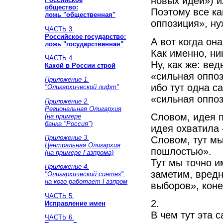
новых идей») и
общество:
Поэтому все ка
ложь "общественная"
оппозиция», ну
ЧАСТЬ 3.
Российское государство:
А вот когда она
ложь "государственная"
Как именно, ни
ЧАСТЬ 4.
Ну, как же: ве
Какой в России строй
«сильная оппоз
Приложение 1.
ибо тут одна с
"Олигархический лифт"
«сильная оппоз
Приложение 2.
Региональная Олигархия
Словом, идея 
(на примере
банка "Россия")
идея охватила 
Приложение 3.
Словом, тут мы
Центральная Олигархия
пошлостью».
(на примере Газпрома)
Тут мы точно и
Приложение 4.
заметим, вредн
"Олигархический синтез":
на кого работает Газпром
выборов», коне
ЧАСТЬ 5.
2.
Исправление имен
В чем тут эта 
ЧАСТЬ 6.