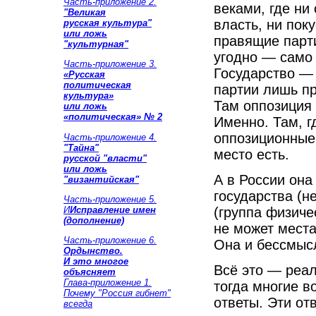
Часть-приложение 2.
веками, где ни
"Великая
власть, ни пок
русская культура"
или ложь
правящие парти
"культурная"
угодно — само 
Часть-приложение 3.
Государство — 
«Русская
политическая
партии лишь пр
культура»
Там оппозиция 
или ложь
«политическая» № 2
Именно. Там, г
оппозиционные 
Часть-приложение 4.
"Тайна"
место есть.
русской "власти"
или ложь
А в России она
"византийская"
государства (не
Часть-приложение 5.
(группа физиче
И
Исправление имен
(дополнение)
не может места
Часть-приложение 6.
Она и бессмысл
Ордынство.
И это многое
Всё это — реал
объясняет
Глава-приложение 1.
тогда многие в
Почему "Россия гибнет"
ответы. Эти от
всегда