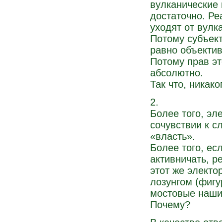
вулканические 
достаточно. Р
уходят от вулк
Потому субъект
равно объектив
Потому прав эт
абсолютно.
Так что, никак
2.
Более того, э
сочувствии к 
«власть».
Более того, ес
активничать, р
этот же электо
лозунгом (фигу
мостовые наши
Почему?