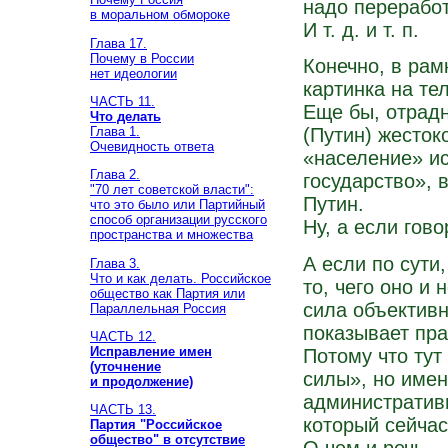
надо переработ
в моральном обмороке
И т. д. и т. п.
Глава 17.
Почему в России
Конечно, в рам
нет идеологии
картинка на те
ЧАСТЬ 11.
Еще бы, отрадн
Что делать
Глава 1.
(Путин) жесток
Очевидность ответа
«население» и
Глава 2.
государство», 
"70 лет советской власти":
Путин.
что это было или Партийный
способ организации русского
Ну, а если гово
пространства и множества
А если по сути
Глава 3.
Что и как делать. Российское
то, чего оно и
общество как Партия или
сила объективн
Параллельная Россия
показывает пра
ЧАСТЬ 12.
Исправление имен
Потому что тут
(уточнение
силы», но име
и продолжение)
административн
ЧАСТЬ 13.
который сейчас
Партия "Российское
общество" в отсутствие
О чем и речь.