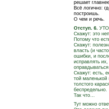
решает главне
Всё логично: гд
построишь.
О чем и речь.
Отступ. 6.
УТО
Скажут: это не
Потому что есть
Скажут: полезн
власть (и част
ошибки, и пос
исправлять их, 
оправдываться и 
Скажут: есть, 
той маленькой 
толстого карас
беспредельно.
Так что…
Тут можно отве